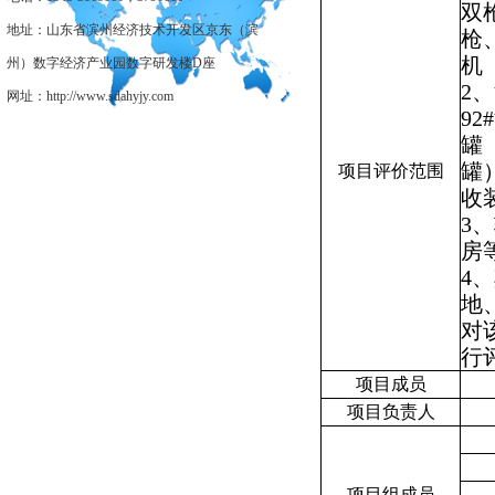
双
地址：山东省滨州经济技术开发区京东（滨
枪
机
州）数字经济产业园数字研发楼D座
2
、
网址：http://www.sdahyjy.com
92#
罐
罐
项目评价范围
收
3
、
房
4
、
地
对
行
项目成员
项目负责人
项目组成员