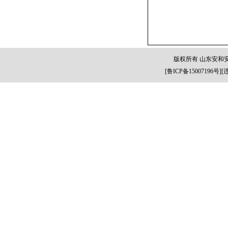
版权所有 山东安和
[
鲁ICP备15007196号
][