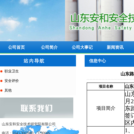
公司首页
公司简介
公司大事记
新闻资讯
信息中心
职业卫生
山东路
安全评价
山东
项目名称
其他
山
月
2
东
项目简介
签
区
山东安和安全技术研究院有限公司
1
、
电话：0543-3065060；3790666