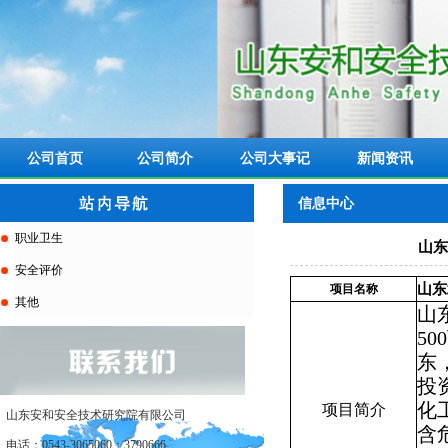
公司首页
公司简介
公司大事记
新闻资讯
信息中心
职业卫生
山东
安全评价
山东
项目名称
其他
山
500
东
投
化
项目简介
山东安和安全技术研究院有限公司
含
电话：0543-3065060；3790666