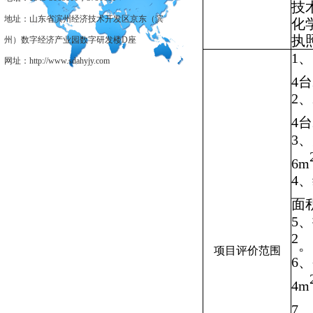
技
地址：山东省滨州经济技术开发区京东（滨
化
执
州）数字经济产业园数字研发楼D座
1
、
网址：http://www.sdahyjy.com
4
台
2
、
4
台
3
、
6
m
4
、
面
5
、
2
。
项目评价范围
6
、
4
m
7
、