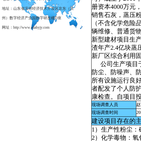
册资本
4000
万元
地址：山东省滨州经济技术开发区京东（滨
销售石灰，蒸压
州）数字经济产业园数字研发楼D座
（不含化学危险
网址：http://www.sdahyjy.com
辆维修、普通货
新型建材项目生
渣年产
2.4
亿块蒸
新厂区综合利用
公司生产项目
防尘、防噪声、
所有设施运行良
者配发了个人防
康检查。自项目
现场调查人员
赵
现场调查时间
20
建设项目存在的
1
）生产性粉尘：
2
）化学毒物：氧