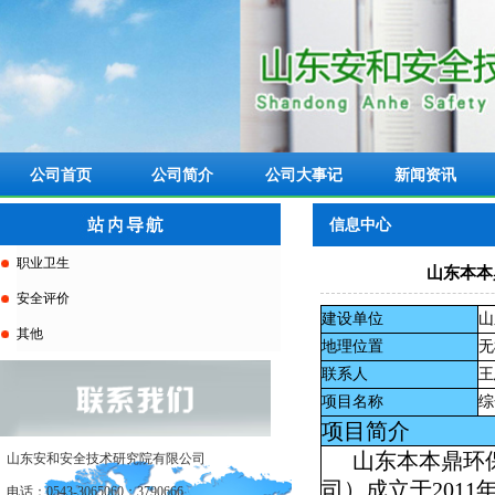
公司首页
公司简介
公司大事记
新闻资讯
信息中心
职业卫生
山东本本
安全评价
建设单位
山
其他
地理位置
无
联系人
王
项目名称
综
项目简介
山东本本鼎环
山东安和安全技术研究院有限公司
司）成立于
2011
电话：0543-3065060；3790666