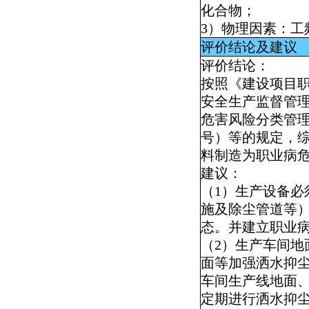
化合物；
3
）物理因素：工
评价结论及建议
评价结论：
按照
《建设项目职
安全生产监督管
危害风险分类管
号）等的规定，
料制造为职业病危
建议：
（
1
）生产设备必
施及除尘管道等
态。并建立职业
（
2
）生产车间地
面等加强洒水抑
车间生产线地面
定期进行洒水抑